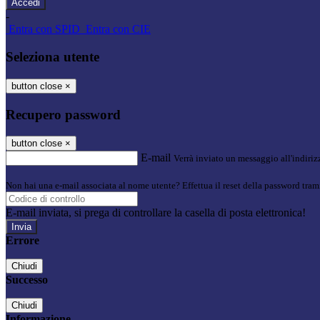
-
Entra con SPID
Entra con CIE
Seleziona utente
button close
×
Recupero password
button close
×
E-mail
Verrà inviato un messaggio all'indirizz
Non hai una e-mail associata al nome utente? Effettua il reset della password tram
E-mail inviata, si prega di controllare la casella di posta elettronica!
Errore
Chiudi
Successo
Chiudi
Informazione