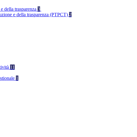
 e della trasparenza
3
rruzione e della trasparenza (PTPCT)
2
tività
11
stionale
1