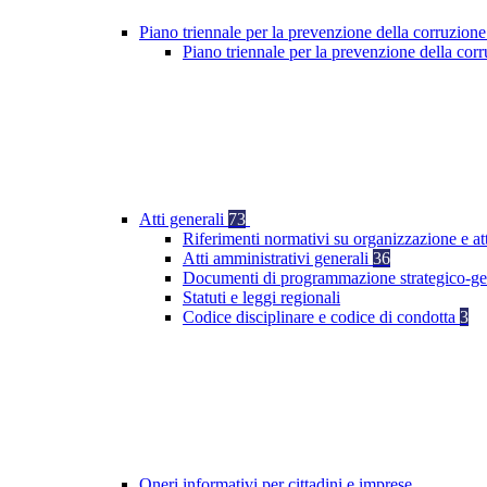
Piano triennale per la prevenzione della corruzione
Piano triennale per la prevenzione della co
Atti generali
73
Riferimenti normativi su organizzazione e at
Atti amministrativi generali
36
Documenti di programmazione strategico-ge
Statuti e leggi regionali
Codice disciplinare e codice di condotta
3
Oneri informativi per cittadini e imprese