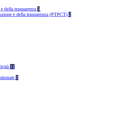
 e della trasparenza
3
rruzione e della trasparenza (PTPCT)
2
tività
11
stionale
1