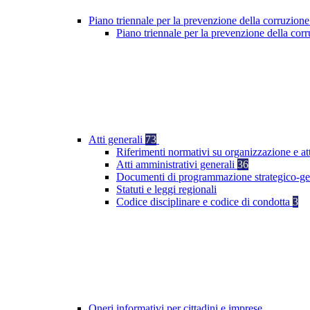
Piano triennale per la prevenzione della corruzione
Piano triennale per la prevenzione della co
Atti generali
73
Riferimenti normativi su organizzazione e at
Atti amministrativi generali
36
Documenti di programmazione strategico-ge
Statuti e leggi regionali
Codice disciplinare e codice di condotta
3
Oneri informativi per cittadini e imprese