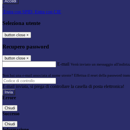
-
Entra con SPID
Entra con CIE
Seleziona utente
button close
×
Recupero password
button close
×
E-mail
Verrà inviato un messaggio all'indirizz
Non hai una e-mail associata al nome utente? Effettua il reset della password tram
E-mail inviata, si prega di controllare la casella di posta elettronica!
Errore
Chiudi
Successo
Chiudi
Informazione