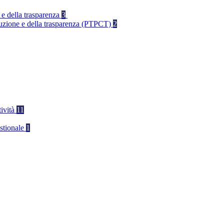
 e della trasparenza
3
rruzione e della trasparenza (PTPCT)
2
tività
11
stionale
1