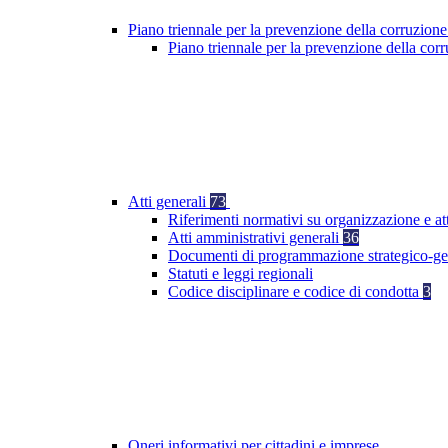
Piano triennale per la prevenzione della corruzione
Piano triennale per la prevenzione della co
Atti generali
73
Riferimenti normativi su organizzazione e at
Atti amministrativi generali
36
Documenti di programmazione strategico-ge
Statuti e leggi regionali
Codice disciplinare e codice di condotta
3
Oneri informativi per cittadini e imprese