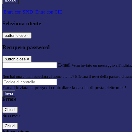
-
Entra con SPID
Entra con CIE
Seleziona utente
button close
×
Recupero password
button close
×
E-mail
Verrà inviato un messaggio all'indirizz
Non hai una e-mail associata al nome utente? Effettua il reset della password tram
E-mail inviata, si prega di controllare la casella di posta elettronica!
Errore
Chiudi
Successo
Chiudi
Informazione