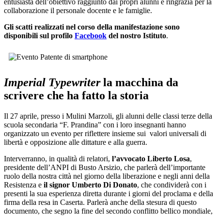
entusiasta dell’obiettivo raggiunto dai propri alunni e ringrazia per la
collaborazione il personale docente e le famiglie.
Gli scatti realizzati nel corso della manifestazione sono
disponibili sul profilo
Facebook
del nostro Istituto
.
Imperial Typewriter
la macchina da
scrivere che ha fatto la storia
Il 27 aprile, presso i Mulini Marzoli, gli alunni delle classi terze della
scuola secondaria “F. Prandina” con i loro insegnanti hanno
organizzato un evento per riflettere insieme sui valori universali di
libertà e opposizione alle dittature e alla guerra.
Interverranno, in qualità di relatori,
l’avvocato Liberto Losa
,
presidente dell’ANPI di Busto Arsizio, che parlerà dell’importante
ruolo della nostra città nel giorno della liberazione e negli anni della
Resistenza e
il signor Umberto Di Donato
, che condividerà con i
presenti la sua esperienza diretta durante i giorni del proclama e della
firma della resa in Caserta. Parlerà anche della stesura di questo
documento, che segno la fine del secondo conflitto bellico mondiale,