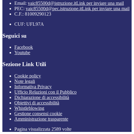
Email:
vaic85500d@istruzione.it
Link per inviare una mail
PEC:
vaic85500d@pec.istruzione.it
Link per inviare una mail
C.F.: 81009290123
CUF: UFL97A
Seguici su
Facebook
Youtube
Sezione Link Utili
Cookie policy
Note legali
Informativa Privacy
Ufficio Relazioni con il Pubblico
Dichiarazione di accessibilità
Obiettivi di accessibilità
Whistleblowing
Gestione consensi cookie
Amministrazione trasparente
Pagina visualizzata
2589
volte