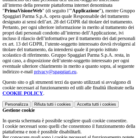
all’interno della presente piattaforma internet denominata
"
PrimaVisioneWeb
" (di seguito l’"
Applicazione
"), mentre Gruppo
Spaggiari Parma S.p.A. opera quale Responsabile del trattamento
designato ai sensi dell’art. 28 del GDPR dal titolare del trattamento.
Pertanto, per ogni ulteriore informazione in merito al trattamento dei
propri dati personali condotto all’interno dell’Applicazione, ivi
incluso il rilascio dell’informativa per il trattamento dei dati personali
ex art. 13 del GDPR, l’utente-soggetto interessato dovrà rivolgersi al
titolare del trattamento, da intendersi quale il proprio istituto
scolastico di riferimento. Gruppo Spaggiari Parma S.p.A. resta, in
ogni caso, a disposizione dell’utente-soggetto interessato per ogni
eventuale ulteriore chiarimento in merito a quanto sopra, al seguente
indirizzo e-mail
privacy@spaggiari.eu
.
Questo sito o gli strumenti terzi da questo utilizzati si avvalgono di
cookie necessari al funzionamento ed utili alle finalità illustrate nella
COOKIE POLICY
.
Personalizza
Rifiuta tutti
i cookies
Accetta tutti
i cookies
Gestione cookie
In questa schermata è possibile scegliere quali cookie consentire.
I cookie necessari sono quelli che consentono il funzionamento della
piattaforma e non è possibile disabilitarli.
Per conoscere quali sono i cookie necessari al funzionamento potete