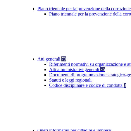
Piano triennale per la prevenzione della corruzione
Piano triennale per la prevenzione della co
Atti generali
73
Riferimenti normativi su organizzazione e at
Atti amministrativi generali
36
Documenti di programmazione strategico-ge
Statuti e leggi regionali
Codice disciplinare e codice di condotta
3
Oneri informativi per cittadini e imprese