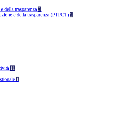
 e della trasparenza
3
rruzione e della trasparenza (PTPCT)
2
tività
11
stionale
1