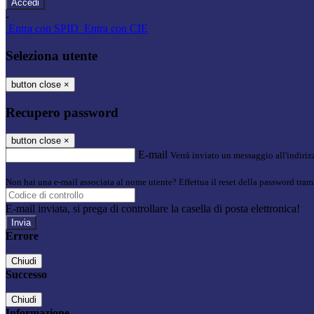
-
Entra con SPID
Entra con CIE
Seleziona utente
button close
×
Recupero password
button close
×
E-mail
Verrà inviato un messaggio all'indirizz
Non hai una e-mail associata al nome utente? Effettua il reset della password tram
E-mail inviata, si prega di controllare la casella di posta elettronica!
Errore
Chiudi
Successo
Chiudi
Informazione