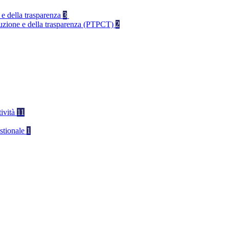
 e della trasparenza
3
rruzione e della trasparenza (PTPCT)
2
tività
11
stionale
1