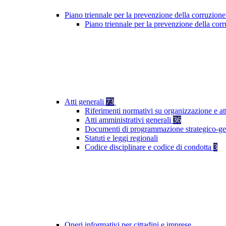
Piano triennale per la prevenzione della corruzione
Piano triennale per la prevenzione della co
Atti generali
73
Riferimenti normativi su organizzazione e at
Atti amministrativi generali
36
Documenti di programmazione strategico-ge
Statuti e leggi regionali
Codice disciplinare e codice di condotta
3
Oneri informativi per cittadini e imprese