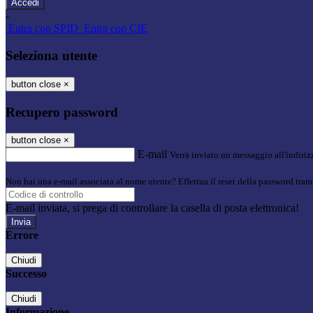
-
Entra con SPID
Entra con CIE
Seleziona utente
button close
×
Recupero password
button close
×
E-mail
Verrà inviato un messaggio all'indirizz
Non hai una e-mail associata al nome utente? Effettua il reset della password tram
E-mail inviata, si prega di controllare la casella di posta elettronica!
Errore
Chiudi
Successo
Chiudi
Informazione