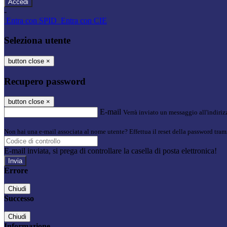
-
Entra con SPID
Entra con CIE
Seleziona utente
button close
×
Recupero password
button close
×
E-mail
Verrà inviato un messaggio all'indirizz
Non hai una e-mail associata al nome utente? Effettua il reset della password tram
E-mail inviata, si prega di controllare la casella di posta elettronica!
Errore
Chiudi
Successo
Chiudi
Informazione