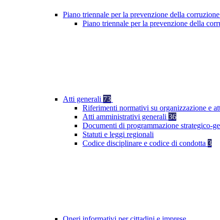
Piano triennale per la prevenzione della corruzione
Piano triennale per la prevenzione della co
Atti generali
73
Riferimenti normativi su organizzazione e at
Atti amministrativi generali
36
Documenti di programmazione strategico-ge
Statuti e leggi regionali
Codice disciplinare e codice di condotta
3
Oneri informativi per cittadini e imprese