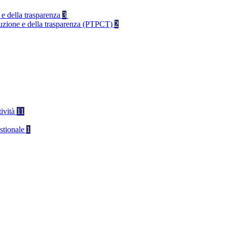
 e della trasparenza
3
rruzione e della trasparenza (PTPCT)
2
tività
11
stionale
1