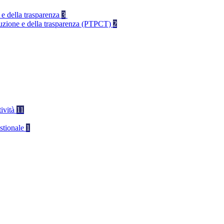
 e della trasparenza
3
rruzione e della trasparenza (PTPCT)
2
tività
11
stionale
1