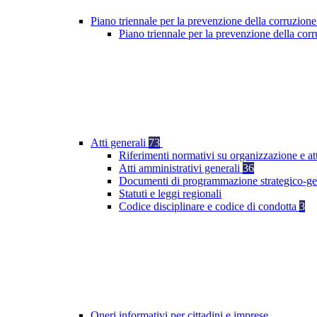
Piano triennale per la prevenzione della corruzione
Piano triennale per la prevenzione della co
Atti generali
73
Riferimenti normativi su organizzazione e at
Atti amministrativi generali
36
Documenti di programmazione strategico-ge
Statuti e leggi regionali
Codice disciplinare e codice di condotta
3
Oneri informativi per cittadini e imprese