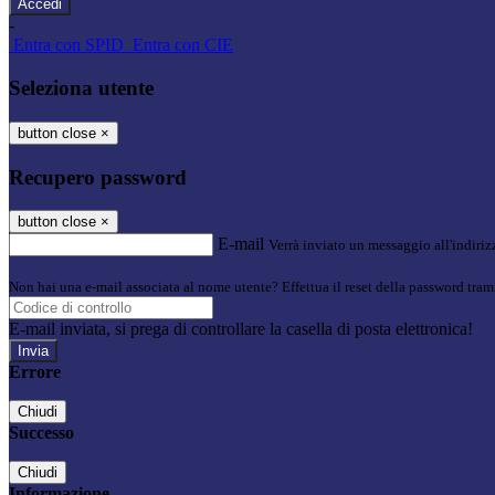
-
Entra con SPID
Entra con CIE
Seleziona utente
button close
×
Recupero password
button close
×
E-mail
Verrà inviato un messaggio all'indirizz
Non hai una e-mail associata al nome utente? Effettua il reset della password tram
E-mail inviata, si prega di controllare la casella di posta elettronica!
Errore
Chiudi
Successo
Chiudi
Informazione