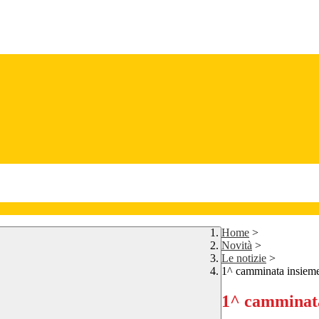
Home
>
Novità
>
Le notizie
>
1^ camminata insieme
1^ camminata