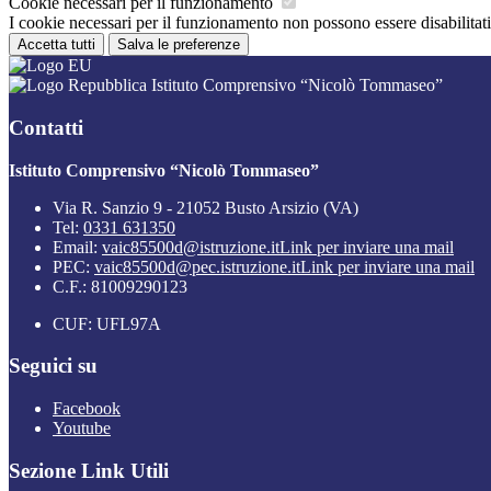
Cookie necessari per il funzionamento
I cookie necessari per il funzionamento non possono essere disabilitati.
Accetta tutti
Salva le preferenze
Istituto Comprensivo “Nicolò Tommaseo”
Contatti
Istituto Comprensivo “Nicolò Tommaseo”
Via R. Sanzio 9 - 21052 Busto Arsizio (VA)
Tel:
0331 631350
Email:
vaic85500d@istruzione.it
Link per inviare una mail
PEC:
vaic85500d@pec.istruzione.it
Link per inviare una mail
C.F.: 81009290123
CUF: UFL97A
Seguici su
Facebook
Youtube
Sezione Link Utili