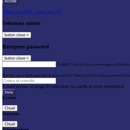
-
Entra con SPID
Entra con CIE
Seleziona utente
button close
×
Recupero password
button close
×
E-mail
Verrà inviato un messaggio all'indirizz
Non hai una e-mail associata al nome utente? Effettua il reset della password tram
E-mail inviata, si prega di controllare la casella di posta elettronica!
Errore
Chiudi
Successo
Chiudi
Informazione