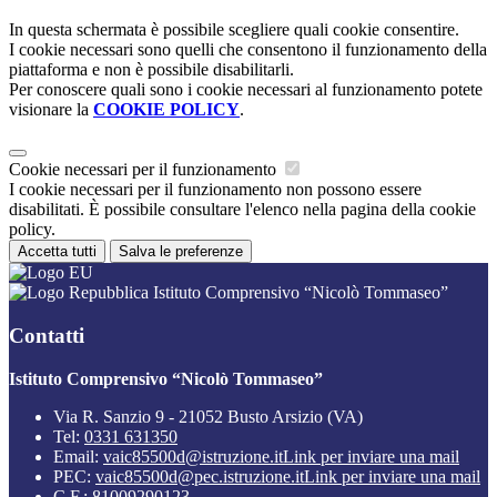
In questa schermata è possibile scegliere quali cookie consentire.
I cookie necessari sono quelli che consentono il funzionamento della
piattaforma e non è possibile disabilitarli.
Per conoscere quali sono i cookie necessari al funzionamento potete
visionare la
COOKIE POLICY
.
Cookie necessari per il funzionamento
I cookie necessari per il funzionamento non possono essere
disabilitati. È possibile consultare l'elenco nella pagina della cookie
policy.
Accetta tutti
Salva le preferenze
Istituto Comprensivo “Nicolò Tommaseo”
Contatti
Istituto Comprensivo “Nicolò Tommaseo”
Via R. Sanzio 9 - 21052 Busto Arsizio (VA)
Tel:
0331 631350
Email:
vaic85500d@istruzione.it
Link per inviare una mail
PEC:
vaic85500d@pec.istruzione.it
Link per inviare una mail
C.F.: 81009290123