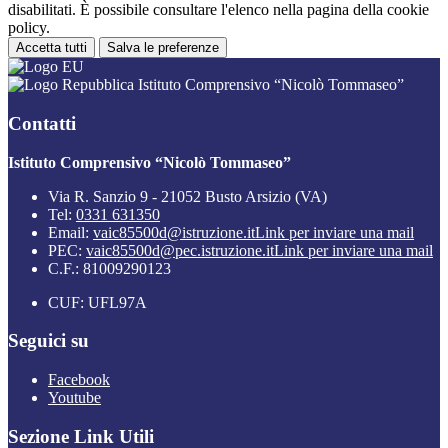
disabilitati. È possibile consultare l'elenco nella pagina della cookie
policy.
Accetta tutti
Salva le preferenze
Istituto Comprensivo “Nicolò Tommaseo”
Contatti
Istituto Comprensivo “Nicolò Tommaseo”
Via R. Sanzio 9 - 21052 Busto Arsizio (VA)
Tel:
0331 631350
Email:
vaic85500d@istruzione.it
Link per inviare una mail
PEC:
vaic85500d@pec.istruzione.it
Link per inviare una mail
C.F.: 81009290123
CUF: UFL97A
Seguici su
Facebook
Youtube
Sezione Link Utili