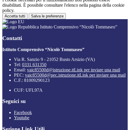
disabilitati. È possibile consultare l'elenco nella pagina della cookie
policy.
Accetta tutti
Salva le preferenze
Istituto Comprensivo “Nicolò Tommaseo”
Contatti
Istituto Comprensivo “Nicolò Tommaseo”
Via R. Sanzio 9 - 21052 Busto Arsizio (VA)
Tel:
0331 631350
Email:
vaic85500d@istruzione.it
Link per inviare una mail
PEC:
vaic85500d@pec.istruzione.it
Link per inviare una mail
C.F.: 81009290123
CUF: UFL97A
Seguici su
Facebook
Youtube
Sezione Link Utili