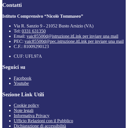
Contatti
Istituto Comprensivo “Nicolò Tommaseo”
Via R. Sanzio 9 - 21052 Busto Arsizio (VA)
Tel:
0331 631350
Email:
vaic85500d@istruzione.it
Link per inviare una mail
PEC:
vaic85500d@pec.istruzione.it
Link per inviare una mail
C.F.: 81009290123
CUF: UFL97A
Seguici su
Facebook
Youtube
Sezione Link Utili
Cookie policy
Note legali
Informativa Privacy
Ufficio Relazioni con il Pubblico
Dichiarazione di accessibilità