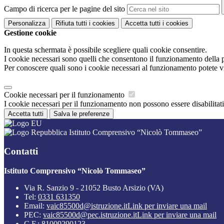
Campo di ricerca per le pagine del sito
Personalizza
Rifiuta tutti
i cookies
Accetta tutti
i cookies
Gestione cookie
In questa schermata è possibile scegliere quali cookie consentire.
I cookie necessari sono quelli che consentono il funzionamento della pi
Per conoscere quali sono i cookie necessari al funzionamento potete v
Cookie necessari per il funzionamento
I cookie necessari per il funzionamento non possono essere disabilitati.
Accetta tutti
Salva le preferenze
Istituto Comprensivo “Nicolò Tommaseo”
Contatti
Istituto Comprensivo “Nicolò Tommaseo”
Via R. Sanzio 9 - 21052 Busto Arsizio (VA)
Tel:
0331 631350
Email:
vaic85500d@istruzione.it
Link per inviare una mail
PEC:
vaic85500d@pec.istruzione.it
Link per inviare una mail
C.F.: 81009290123