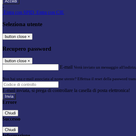
-
Entra con SPID
Entra con CIE
Seleziona utente
button close
×
Recupero password
button close
×
E-mail
Verrà inviato un messaggio all'indirizz
Non hai una e-mail associata al nome utente? Effettua il reset della password tram
E-mail inviata, si prega di controllare la casella di posta elettronica!
Errore
Chiudi
Successo
Chiudi
Informazione