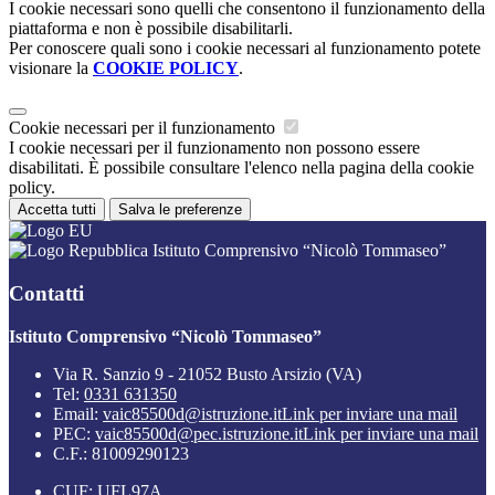
I cookie necessari sono quelli che consentono il funzionamento della
piattaforma e non è possibile disabilitarli.
Per conoscere quali sono i cookie necessari al funzionamento potete
visionare la
COOKIE POLICY
.
Cookie necessari per il funzionamento
I cookie necessari per il funzionamento non possono essere
disabilitati. È possibile consultare l'elenco nella pagina della cookie
policy.
Accetta tutti
Salva le preferenze
Istituto Comprensivo “Nicolò Tommaseo”
Contatti
Istituto Comprensivo “Nicolò Tommaseo”
Via R. Sanzio 9 - 21052 Busto Arsizio (VA)
Tel:
0331 631350
Email:
vaic85500d@istruzione.it
Link per inviare una mail
PEC:
vaic85500d@pec.istruzione.it
Link per inviare una mail
C.F.: 81009290123
CUF: UFL97A