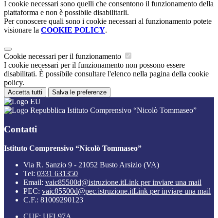
I cookie necessari sono quelli che consentono il funzionamento della
piattaforma e non è possibile disabilitarli.
Per conoscere quali sono i cookie necessari al funzionamento potete
visionare la
COOKIE POLICY
.
Cookie necessari per il funzionamento
I cookie necessari per il funzionamento non possono essere
disabilitati. È possibile consultare l'elenco nella pagina della cookie
policy.
Accetta tutti
Salva le preferenze
Istituto Comprensivo “Nicolò Tommaseo”
Contatti
Istituto Comprensivo “Nicolò Tommaseo”
Via R. Sanzio 9 - 21052 Busto Arsizio (VA)
Tel:
0331 631350
Email:
vaic85500d@istruzione.it
Link per inviare una mail
PEC:
vaic85500d@pec.istruzione.it
Link per inviare una mail
C.F.: 81009290123
CUF: UFL97A