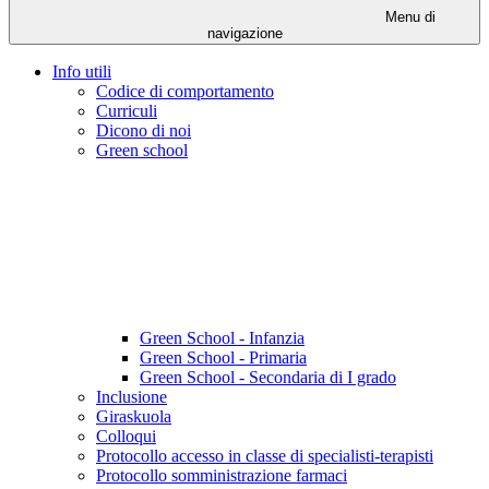
Menu di
navigazione
Info utili
Codice di comportamento
Curriculi
Dicono di noi
Green school
Green School - Infanzia
Green School - Primaria
Green School - Secondaria di I grado
Inclusione
Giraskuola
Colloqui
Protocollo accesso in classe di specialisti-terapisti
Protocollo somministrazione farmaci