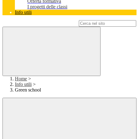
Offerta formativa
I progetti delle classi
Info utili
Campo di ricerca per le pagine del sito
Home
>
Info utili
>
Green school