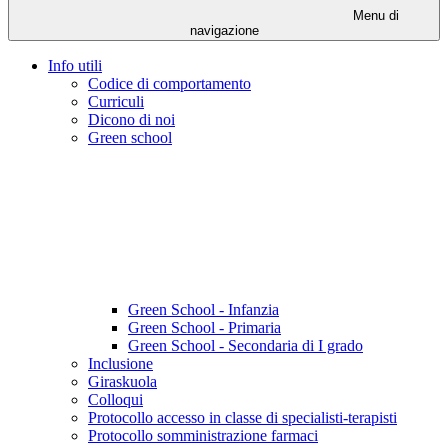
Menu di
navigazione
Info utili
Codice di comportamento
Curriculi
Dicono di noi
Green school
Green School - Infanzia
Green School - Primaria
Green School - Secondaria di I grado
Inclusione
Giraskuola
Colloqui
Protocollo accesso in classe di specialisti-terapisti
Protocollo somministrazione farmaci