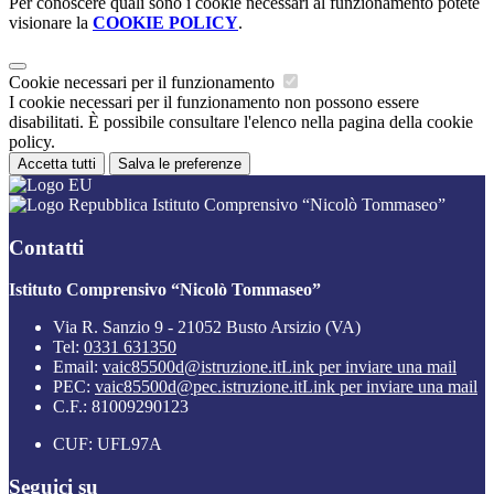
Per conoscere quali sono i cookie necessari al funzionamento potete
visionare la
COOKIE POLICY
.
Cookie necessari per il funzionamento
I cookie necessari per il funzionamento non possono essere
disabilitati. È possibile consultare l'elenco nella pagina della cookie
policy.
Accetta tutti
Salva le preferenze
Istituto Comprensivo “Nicolò Tommaseo”
Contatti
Istituto Comprensivo “Nicolò Tommaseo”
Via R. Sanzio 9 - 21052 Busto Arsizio (VA)
Tel:
0331 631350
Email:
vaic85500d@istruzione.it
Link per inviare una mail
PEC:
vaic85500d@pec.istruzione.it
Link per inviare una mail
C.F.: 81009290123
CUF: UFL97A
Seguici su