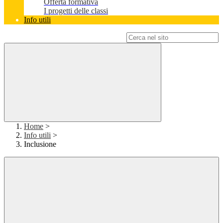
Offerta formativa
I progetti delle classi
Info utili
Campo di ricerca per le pagine del sito
Home
>
Info utili
>
Inclusione