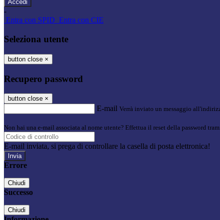
-
Entra con SPID
Entra con CIE
Seleziona utente
button close
×
Recupero password
button close
×
E-mail
Verrà inviato un messaggio all'indirizz
Non hai una e-mail associata al nome utente? Effettua il reset della password tram
E-mail inviata, si prega di controllare la casella di posta elettronica!
Errore
Chiudi
Successo
Chiudi
Informazione