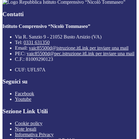
Istituto Comprensivo “Nicolò Tommaseo”
Contatti
Istituto Comprensivo “Nicolò Tommaseo”
Via R. Sanzio 9 - 21052 Busto Arsizio (VA)
Tel:
0331 631350
Email:
vaic85500d@istruzione.it
Link per inviare una mail
PEC:
vaic85500d@pec.istruzione.it
Link per inviare una mail
C.F.: 81009290123
CUF: UFL97A
Seguici su
Facebook
Youtube
Sezione Link Utili
Cookie policy
Note legali
Informativa Privacy