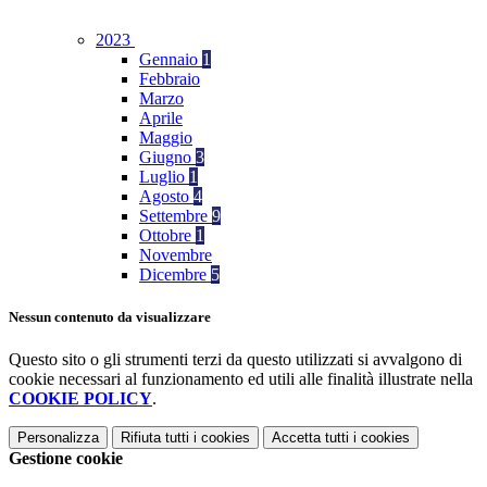
2023
Gennaio
1
Febbraio
Marzo
Aprile
Maggio
Giugno
3
Luglio
1
Agosto
4
Settembre
9
Ottobre
1
Novembre
Dicembre
5
Nessun contenuto da visualizzare
Questo sito o gli strumenti terzi da questo utilizzati si avvalgono di
cookie necessari al funzionamento ed utili alle finalità illustrate nella
COOKIE POLICY
.
Personalizza
Rifiuta tutti
i cookies
Accetta tutti
i cookies
Gestione cookie