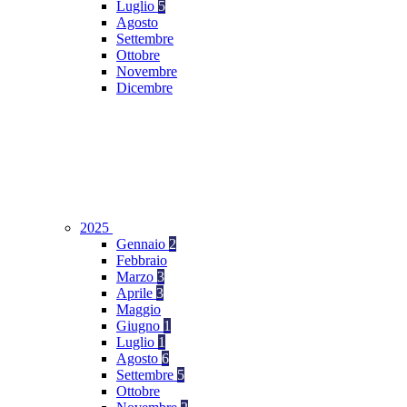
Luglio
5
Agosto
Settembre
Ottobre
Novembre
Dicembre
2025
Gennaio
2
Febbraio
Marzo
3
Aprile
3
Maggio
Giugno
1
Luglio
1
Agosto
6
Settembre
5
Ottobre