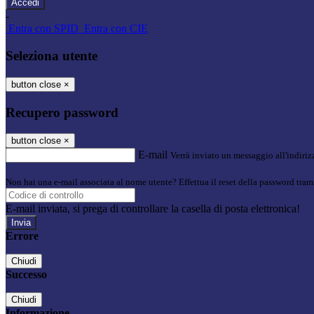
-
Entra con SPID
Entra con CIE
Seleziona utente
button close
×
Recupero password
button close
×
E-mail
Verrà inviato un messaggio all'indirizz
Non hai una e-mail associata al nome utente? Effettua il reset della password tram
E-mail inviata, si prega di controllare la casella di posta elettronica!
Errore
Chiudi
Successo
Chiudi
Informazione