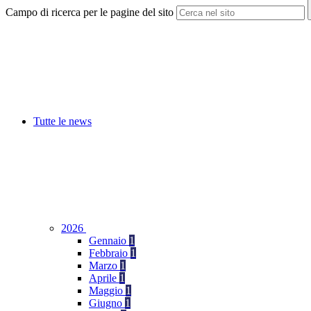
Campo di ricerca per le pagine del sito
Tutte le news
2026
Gennaio
1
Febbraio
1
Marzo
1
Aprile
1
Maggio
1
Giugno
1