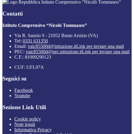
Istituto Comprensivo “Nicolò Tommaseo”
Contatti
Istituto Comprensivo “Nicolò Tommaseo”
Via R. Sanzio 9 - 21052 Busto Arsizio (VA)
Tel:
0331 631350
Email:
vaic85500d@istruzione.it
Link per inviare una mail
PEC:
vaic85500d@pec.istruzione.it
Link per inviare una mail
C.F.: 81009290123
CUF: UFL97A
Seguici su
Facebook
Youtube
Sezione Link Utili
Cookie policy
Note legali
Informativa Privacy